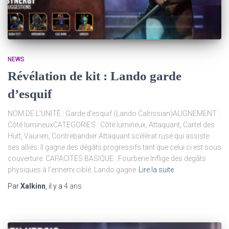
NEWS
Révélation de kit : Lando garde
d’esquif
NOM DE L’UNITÉ : Garde d’esquif (Lando Calrissian)ALIGNEMENT :
Côté lumineuxCATEGORIES : Côté lumineux, Attaquant, Cartel des
Hutt, Vaurien, Contrebandier Attaquant scélérat rusé qui assiste
ses alliés. Il gagne des dégâts progressifs tant que celui ci est sous
couverture. CAPACITÉS BASIQUE : Fourberie Inflige des dégâts
physiques à l’ennemi ciblé. Lando gagne
Lire la suite
Par
Xalkinn
, il y a
4 ans