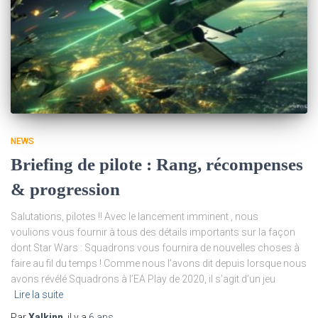
NEWS
Briefing de pilote : Rang, récompenses
& progression
Salutations, pilotes !! Avec le lancement imminent , nous
voulions vous fournir à tous des détails importants sur la façon
dont Star Wars : Squadrons vous fournira de nouvelles choses à
faire au fil du temps ! Comme nous l’avons dit depuis lorsque nous
avons révélé Squadrons à l’EA Play de 2020, il s’agit d’un jeu
Lire la suite
Par
Xalkinn
, il y a
6 ans