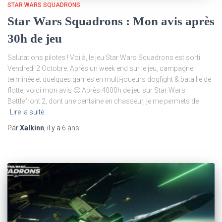
STAR WARS SQUADRONS
Star Wars Squadrons : Mon avis après
30h de jeu
Salutations pilotes ! Voilà, le jeu Star Wars Squadrons est sorti
Vendredi 2 Octobre. Après un week end sur le jeu, campagne
terminée et quelques games en multi-joueurs dogfight & bataille de
flotte, voici mon avis 🙂 Après 4000h de jeu sur Star Wars
Battlefront 2, dont une centaine en chasseur, je me permets de
Lire la suite
Par
Xalkinn
, il y a
6 ans