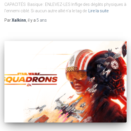
CAPACITÉS Basique : ENLEVEZ-LES Inflige des dégâts physiques à
l’ennemi ciblé. Si aucun autre allié n’a le tag de
Lire la suite
Par
Xalkinn
, il y a
5 ans