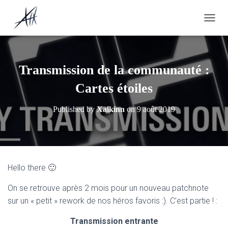
OUVRI
Transmission de la communauté :
Cartes étoiles
Published by
Xalkinn
on
9 août 2019
Hello there 🙂
On se retrouve après 2 mois pour un nouveau patchnote
sur un « petit » rework de nos héros favoris :). C’est partie ! :
Transmission entrante