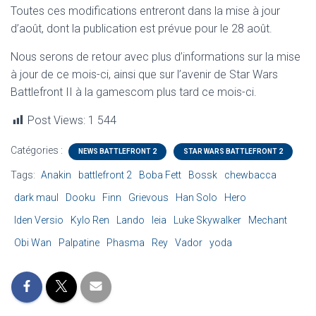
Toutes ces modifications entreront dans la mise à jour
d’août, dont la publication est prévue pour le 28 août.
Nous serons de retour avec plus d’informations sur la mise
à jour de ce mois-ci, ainsi que sur l’avenir de Star Wars
Battlefront II à la gamescom plus tard ce mois-ci.
Post Views:
1 544
Catégories :
NEWS BATTLEFRONT 2
STAR WARS BATTLEFRONT 2
Tags:
Anakin
battlefront 2
Boba Fett
Bossk
chewbacca
dark maul
Dooku
Finn
Grievous
Han Solo
Hero
Iden Versio
Kylo Ren
Lando
leia
Luke Skywalker
Mechant
Obi Wan
Palpatine
Phasma
Rey
Vador
yoda