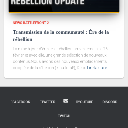
NEWS BATTLEFRONT 2
Transmission de la communauté : Ère de la
rébellion
La mise à jour d’ère de la rébellion arrive demain, le 26
février et avec elle, une grande sélection de nouveaux
contenus.Nous avons des nouveaux emplacements
coop ère de la rébellion (7 au total!), Deux
Lire la suite
FACEBOOK
TWITTER
YOUTUBE
DISCORD
TWITCH