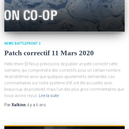
NEWS BATTLEFRONT 2
Patch correctif 11 Mars 2020
Hello there 🙂 Nous prévoyons de publier un petit correctif cette
semaine, qui comprendra des correctifs pour un certain nombre
de problèmes ainsi que quelques ajustements demandés. Les
commentaires sur notre système d’IA ont été accueillis avec
beaucoup de positivité, mais l’un des plus gros commentaires que
nous avons reçus
Lire la suite
Par
Xalkinn
, il y a
6 ans