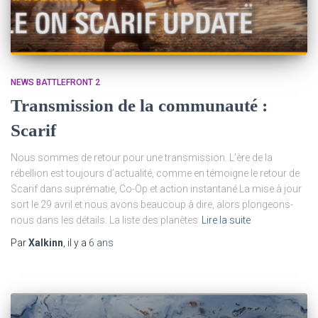
NEWS BATTLEFRONT 2
Transmission de la communauté :
Scarif
Nous sommes de retour pour une transmission. L’ère de la
rébellion est toujours d’actualité, comme en témoigne le retour de
Scarif dans suprématie, Co-Op et action instantané La mise à jour
sort le 29 avril et nous avons beaucoup à dire, alors plongeons-
nous dans les détails. La liste des planètes
Lire la suite
Par
Xalkinn
, il y a
6 ans