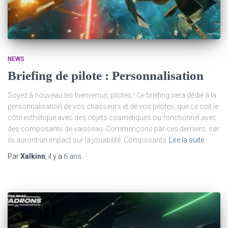
NEWS
Briefing de pilote : Personnalisation
Soyez à nouveau les bienvenus, pilotes ! Ce briefing sera dédié à la
personnalisation de vos chasseurs et de vos pilotes, que ce soit le
côté esthétique avec des objets cosmétiques ou fonctionnel avec
des composants de vaisseau. Commençons par ces derniers, car
ils auront un impact sur la jouabilité. Composants
Lire la suite
Par
Xalkinn
, il y a
6 ans