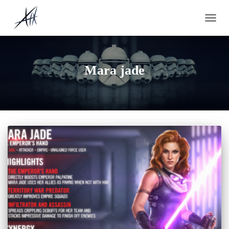
OUVRI
Mara jade