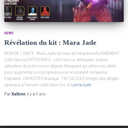
NEWS
Révélation du kit : Mara Jade
NOM DE L’UNITÉ : Mara Jade, la main de l’empereurALIGNEMENT :
Côté ObscurCATÉGORIES : côté obscur, attaquant, empire,
utilisateur de la force non alignée Attaquant qui utilise ses alliés
pour augmenter son propre pouvoir et soutient l’empereur
Palpatine. CAPACITÉS Basique : TIR CALCULÉ Infligez des dégâts
spéciaux à l’ennemi ciblé deux fois et
Lire la suite
Par
Xalkinn
, il y a
5 ans