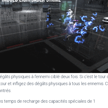
dégâts physiques à l’ennemi ciblé deux fois. Si c’est le tour de
tour et infligez des dégâts physiques à tous les ennemis. 
ntrés.
les temps de recharge des capacités spéciales de 1