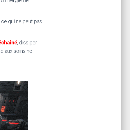
 d’Énergie de
, ce qui ne peut pas
échaîné
, dissiper
ité aux soins ne