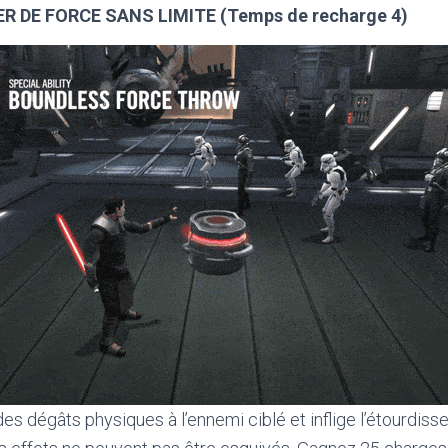
CER DE FORCE SANS LIMITE (Temps de recharge 4)
e des dégâts physiques à l’ennemi ciblé et inflige l’étourdis