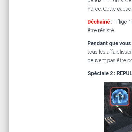
pendant 2 tours. Ce
Force. Cette capaci
Déchaîné
: Inflige
être résisté.
Pendant que vous 
tous les affaiblisse
peuvent pas être co
Spéciale 2 : REPU