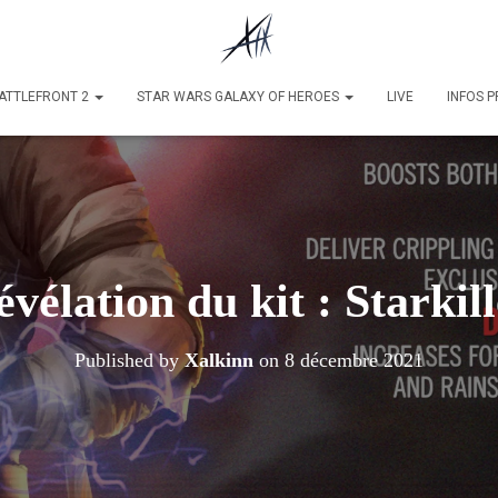
ATTLEFRONT 2
STAR WARS GALAXY OF HEROES
LIVE
INFOS 
vélation du kit : Starkil
Published by
Xalkinn
on
8 décembre 2021