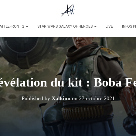
ATTLEFRONT 2
STAR WARS GALAXY OF HEROES
LIVE
INFOS 
vélation du kit : Boba F
Published by
Xalkinn
on
27 octobre 2021