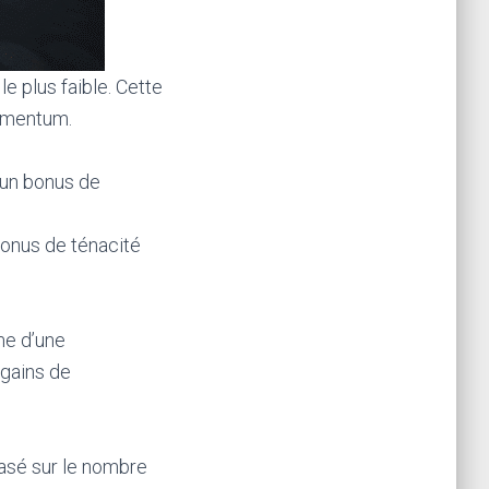
e plus faible. Cette
omentum.
 un bonus de
bonus de ténacité
me d’une
gains de
asé sur le nombre